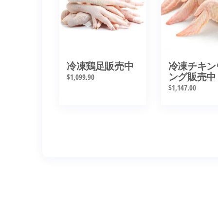
冷凍鶏足販売中
冷凍チキン
ング販売中
$
1,099.90
$
1,147.00