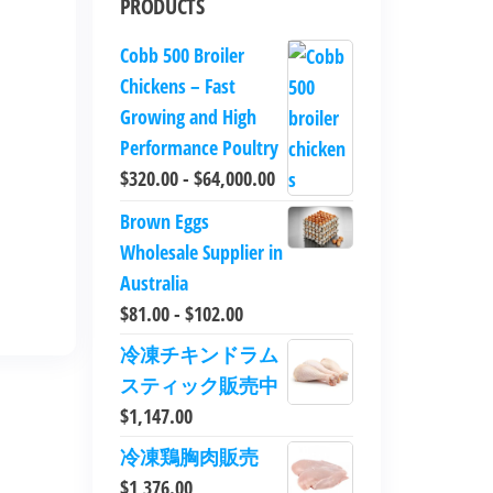
PRODUCTS
Cobb 500 Broiler
Chickens – Fast
Growing and High
Performance Poultry
$
320.00
-
$
64,000.00
Brown Eggs
Wholesale Supplier in
Australia
$
81.00
-
$
102.00
冷凍チキンドラム
スティック販売中
$
1,147.00
冷凍鶏胸肉販売
$
1,376.00