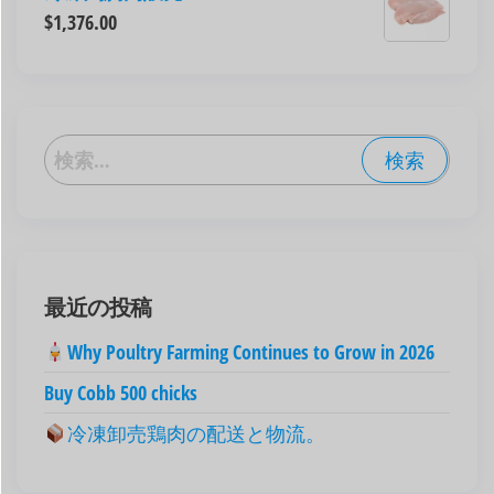
$
1,376.00
العربية
Deutsch
English (New Zealand)
English (UK)
最近の投稿
English (Australia)
ไทย
Why Poultry Farming Continues to Grow in 2026
Español
Buy Cobb 500 chicks
Svenska
冷凍卸売鶏肉の配送と物流。
Português
Polski