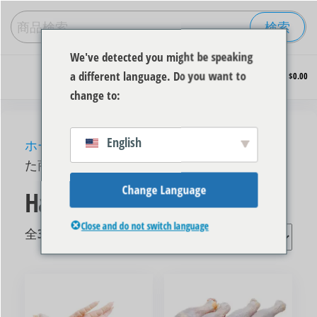
検索
We've detected you might be speaking
冷
0
a different language. Do you want to
$0.00
凍
change to:
鶏
肉
を
English
卸
ホーム
/ “Halal Chicken Supplier”にタグ付けされ
売
た商品
価
格
Change Language
Halal Chicken Supplier
で
購
Close and do not switch language
全3件を表示
入
す
る