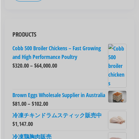
PRODUCTS
Cobb 500 Broiler Chickens – Fast Growing
and High Performance Poultry
$
320.00
–
$
64,000.00
Brown Eggs Wholesale Supplier in Australia
$
81.00
–
$
102.00
冷凍チキンドラムスティック販売中
$
1,147.00
冷凍鶏胸肉販売