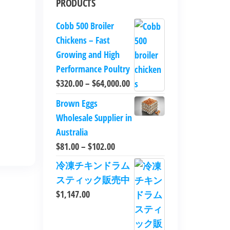
PRODUCTS
Cobb 500 Broiler
Chickens – Fast
Growing and High
Performance Poultry
$
320.00
–
$
64,000.00
Brown Eggs
Wholesale Supplier in
Australia
$
81.00
–
$
102.00
冷凍チキンドラム
スティック販売中
$
1,147.00