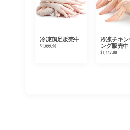
冷凍鶏足販売中
冷凍チキン
ング販売中
$
1,099.90
$
1,147.00