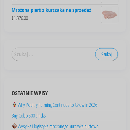
Mrożona pierś z kurczaka na sprzedaż
$
1,376.00
العربية
Deutsch
English (New Zealand)
English (UK)
English (Australia)
OSTATNIE WPISY
ไทย
Why Poultry Farming Continues to Grow in 2026
Español
Buy Cobb 500 chicks
日本語
Wysyłka i logistyka mrożonego kurczaka hurtowo.
Svenska