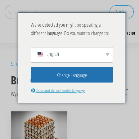
Szukaj
We've detected you might be speaking a
Kupuj
0
different language. Do you want to change to:
$0.00
hurtowo
mrożonego
kurczaka
English
Strona główna
/ Produkty oznaczone “Buy frozen halal chicken”
Change Language
Buy frozen halal chicken
Close and do not switch language
Wyświetlanie jednego wyniku